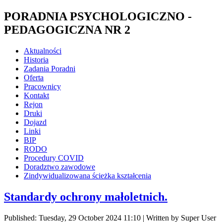
PORADNIA PSYCHOLOGICZNO -
PEDAGOGICZNA NR 2
Aktualności
Historia
Zadania Poradni
Oferta
Pracownicy
Kontakt
Rejon
Druki
Dojazd
Linki
BIP
RODO
Procedury COVID
Doradztwo zawodowe
Zindywidualizowana ścieżka kształcenia
Standardy ochrony małoletnich.
Published: Tuesday, 29 October 2024 11:10
|
Written by Super User